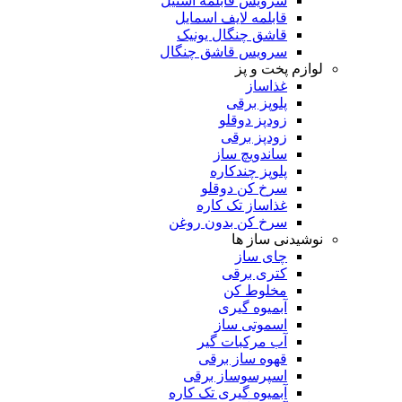
سرویس قابلمه استیل
قابلمه لایف اسمایل
قاشق چنگال یونیک
سرویس قاشق چنگال
لوازم پخت و پز
غذاساز
پلوپز برقی
زودپز دوقلو
زودپز برقی
ساندویچ ساز
پلوپز چندکاره
سرخ کن دوقلو
غذاساز تک کاره
سرخ کن بدون روغن
نوشیدنی ساز ها
چای ساز
کتری برقی
مخلوط کن
آبمیوه گیری
اسموتی ساز
آب مرکبات گیر
قهوه ساز برقی
اسپرسوساز برقی
آبمیوه گیری تک کاره