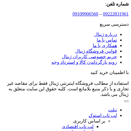
شماره تلفن
:
09109906560
–
09222831961
دسترسی سریع
درباره ژینال
تماس با ما
همکاری با ما
قوانین فروشگاه ژینال
حریم خصوصی کاربران ژینال
رویه بازگرداندن کالا و استرداد وجه
با اطمینان خرید کنید
استفاده از مطالب فروشگاه اینترنتی ژینال فقط برای مقاصد غیر
تجاری و با ذکر منبع بلامانع است. کلیه حقوق این سایت متعلق به
ژینال می باشد.
تبلت
لپ تاپ استوک
بر اساس کاربری
لپ تاپ اقتصادی