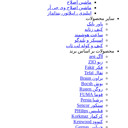
ماشین اصلاح
ماشین اصلاح وی جی آر
اپیلیدی ، اپیلاتور، بندانداز
سایر محصولات
پاور بانک
کیف زنانه
ساعت هوشمند
اسپیکر و بلندگو
کیف و کوله لپ تاپ
محصولات بر اساس برند
آاگ aeg
زیو ZIO
فکر Fakir
تفال Tefal
براون Braun
بوش Bocsh
روگن Rugen
فوما FUMA
پرشیا Persia
سنکور Sencor
فیلیپس PHilips
کرکماز Korkmaz
کنوود Kenwood
جیپاس Geepas