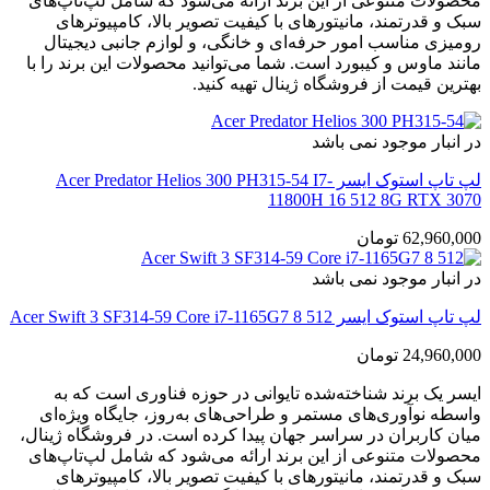
محصولات متنوعی از این برند ارائه می‌شود که شامل لپ‌تاپ‌های
سبک و قدرتمند، مانیتورهای با کیفیت تصویر بالا، کامپیوترهای
رومیزی مناسب امور حرفه‌ای و خانگی، و لوازم جانبی دیجیتال
مانند ماوس و کیبورد است. شما می‌توانید محصولات این برند را با
بهترین قیمت از فروشگاه ژینال تهیه کنید.
در انبار موجود نمی باشد
لپ تاپ استوک ایسر Acer Predator Helios 300 PH315-54 I7-
11800H 16 512 8G RTX 3070
62,960,000
تومان
در انبار موجود نمی باشد
لپ تاپ استوک ایسر Acer Swift 3 SF314-59 Core i7-1165G7 8 512
24,960,000
تومان
ایسر یک برند شناخته‌شده تایوانی در حوزه فناوری است که به
واسطه نوآوری‌های مستمر و طراحی‌های به‌روز، جایگاه ویژه‌ای
میان کاربران در سراسر جهان پیدا کرده است. در فروشگاه ژینال،
محصولات متنوعی از این برند ارائه می‌شود که شامل لپ‌تاپ‌های
سبک و قدرتمند، مانیتورهای با کیفیت تصویر بالا، کامپیوترهای