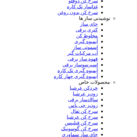
سرخ کن دوقلو
غذاساز تک کاره
سرخ کن بدون روغن
نوشیدنی ساز ها
چای ساز
کتری برقی
مخلوط کن
آبمیوه گیری
اسموتی ساز
آب مرکبات گیر
قهوه ساز برقی
اسپرسوساز برقی
آبمیوه گیری تک کاره
آبمیوه گیری چهار کاره
محصولات خاص
خردکن عرشیا
زودپز عرشیا
سالادساز برقی
زودپز جی پاس
سرخ کن تفال
سرخ کن عرشیا
سرخ کن فیلیپس
سرخ کن گوسونیک
چای ساز سماوری