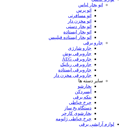
اتو بخار لباس
اتو پرس
اتو مسافرتی
اتو مخزن دار
اتو بخار دستی
اتو بخار ایستاده
اتو بخار ایستاده فیلیپس
جارو برقی
جارو شارژی
جاروبرقی بوش
جاروبرقی AEG
جاروبرقی رباتیک
جاروبرقی ایستاده
جاروبرقی مخزن دار
سایر دسته ها
بخارشو
آبسردکن
پنکه برقی
چرخ خیاطی
دستگاه یخ ساز
بخارشوی کارچر
چرخ خیاطی ژانومه
لوازم آرایشی برقی