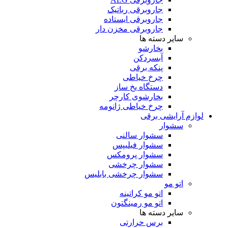
جاروبرقی رباتیک
جاروبرقی ایستاده
جاروبرقی مخزن دار
سایر دسته ها
بخارشو
آبسردکن
پنکه برقی
چرخ خیاطی
دستگاه یخ ساز
بخارشوی کارچر
چرخ خیاطی ژانومه
لوازم آرایشی برقی
سشوار
سشوار سالنی
سشوار فیلیپس
سشوار پرومکس
سشوار چرخشی
سشوار چرخشی بابلیس
اتو مو
اتو مو کراتینه
اتو مو رمینگتون
سایر دسته ها
برس حرارتی