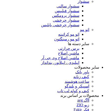
سشوار
سشوار سالنی
سشوار فیلیپس
سشوار پرومکس
سشوار چرخشی
سشوار چرخشی بابلیس
اتو مو
اتو مو کراتینه
اتو مو رمینگتون
سایر دسته ها
برس حرارتی
ماشین اصلاح
ماشین اصلاح وی جی آر
اپیلیدی ، اپیلاتور، بندانداز
سایر محصولات
پاور بانک
کیف زنانه
ساعت هوشمند
اسپیکر و بلندگو
کیف و کوله لپ تاپ
محصولات بر اساس برند
آاگ aeg
زیو ZIO
فکر Fakir