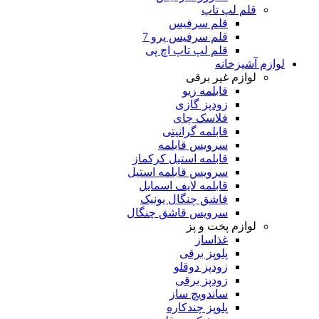
قلم لپ تاپ
قلم سرفیس
قلم سرفیس پرو 7
قلم لپ تاپ اچ پی
لوازم آشپزخانه
لوازم غیر برقی
قابلمه زیو
زودپز گازی
فلاسک چای
قابلمه گرانیتی
سرویس قابلمه
قابلمه استیل کرکماز
سرویس قابلمه استیل
قابلمه لایف اسمایل
قاشق چنگال یونیک
سرویس قاشق چنگال
لوازم پخت و پز
غذاساز
پلوپز برقی
زودپز دوقلو
زودپز برقی
ساندویچ ساز
پلوپز چندکاره