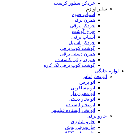
خردکن سیلور کرست
سایر لوازم
آسیاب قهوه
همزن برقی
خردکن برقی
چرخ گوشت
آسیاب برقی
خردکن استیل
گوشت کوب برقی
همزن دستی برقی
همزن برقی کاسه دار
گوشت کوب برقی تک کاره
لوازم خانگی
اتو بخار لباس
اتو پرس
اتو مسافرتی
اتو مخزن دار
اتو بخار دستی
اتو بخار ایستاده
اتو بخار ایستاده فیلیپس
جارو برقی
جارو شارژی
جاروبرقی بوش
جاروبرقی AEG