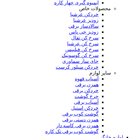
آبمیوه گیری چهار کاره
محصولات خاص
خردکن عرشیا
زودپز عرشیا
سالادساز برقی
زودپز جی پاس
سرخ کن تفال
سرخ کن عرشیا
سرخ کن فیلیپس
سرخ کن گوسونیک
چای ساز سماوری
خردکن سیلور کرست
سایر لوازم
آسیاب قهوه
همزن برقی
خردکن برقی
چرخ گوشت
آسیاب برقی
خردکن استیل
گوشت کوب برقی
همزن دستی برقی
همزن برقی کاسه دار
گوشت کوب برقی تک کاره
لوازم خانگی