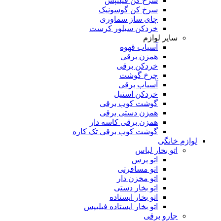
سرخ کن فیلیپس
سرخ کن گوسونیک
چای ساز سماوری
خردکن سیلور کرست
سایر لوازم
آسیاب قهوه
همزن برقی
خردکن برقی
چرخ گوشت
آسیاب برقی
خردکن استیل
گوشت کوب برقی
همزن دستی برقی
همزن برقی کاسه دار
گوشت کوب برقی تک کاره
لوازم خانگی
اتو بخار لباس
اتو پرس
اتو مسافرتی
اتو مخزن دار
اتو بخار دستی
اتو بخار ایستاده
اتو بخار ایستاده فیلیپس
جارو برقی