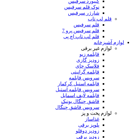
کیبورد سرفیس
نوک قلم سرفیس
شارژر سرفیس
قلم لپ تاپ
قلم سرفیس
قلم سرفیس پرو 7
قلم لپ تاپ اچ پی
لوازم آشپزخانه
لوازم غیر برقی
قابلمه زیو
زودپز گازی
فلاسک چای
قابلمه گرانیتی
سرویس قابلمه
قابلمه استیل کرکماز
سرویس قابلمه استیل
قابلمه لایف اسمایل
قاشق چنگال یونیک
سرویس قاشق چنگال
لوازم پخت و پز
غذاساز
پلوپز برقی
زودپز دوقلو
زودپز برقی