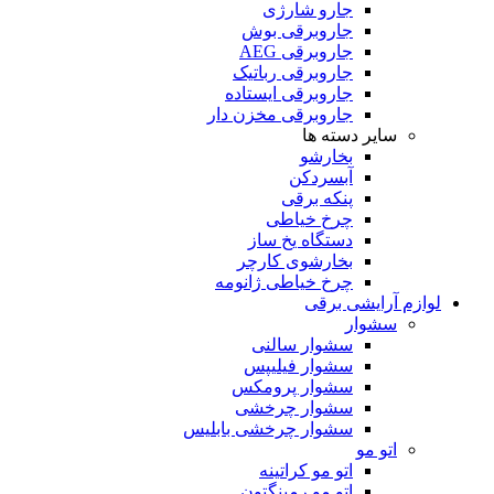
جارو شارژی
جاروبرقی بوش
جاروبرقی AEG
جاروبرقی رباتیک
جاروبرقی ایستاده
جاروبرقی مخزن دار
سایر دسته ها
بخارشو
آبسردکن
پنکه برقی
چرخ خیاطی
دستگاه یخ ساز
بخارشوی کارچر
چرخ خیاطی ژانومه
لوازم آرایشی برقی
سشوار
سشوار سالنی
سشوار فیلیپس
سشوار پرومکس
سشوار چرخشی
سشوار چرخشی بابلیس
اتو مو
اتو مو کراتینه
اتو مو رمینگتون