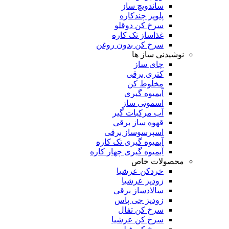
ساندویچ ساز
پلوپز چندکاره
سرخ کن دوقلو
غذاساز تک کاره
سرخ کن بدون روغن
نوشیدنی ساز ها
چای ساز
کتری برقی
مخلوط کن
آبمیوه گیری
اسموتی ساز
آب مرکبات گیر
قهوه ساز برقی
اسپرسوساز برقی
آبمیوه گیری تک کاره
آبمیوه گیری چهار کاره
محصولات خاص
خردکن عرشیا
زودپز عرشیا
سالادساز برقی
زودپز جی پاس
سرخ کن تفال
سرخ کن عرشیا