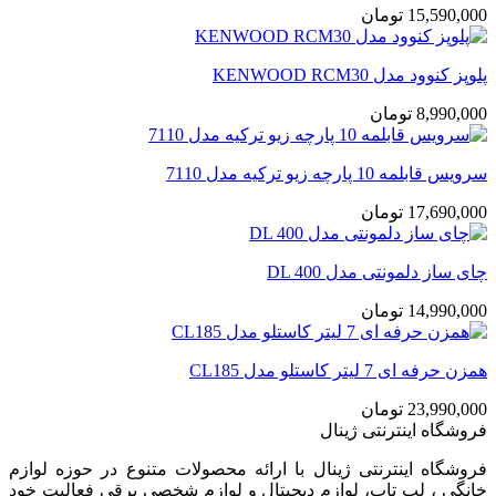
15,590,000
تومان
پلوپز کنوود مدل KENWOOD RCM30
8,990,000
تومان
سرویس قابلمه 10 پارچه زیو ترکیه مدل 7110
17,690,000
تومان
چای ساز دلمونتی مدل DL 400
14,990,000
تومان
همزن حرفه ای 7 لیتر کاستلو مدل CL185
23,990,000
تومان
فروشگاه اینترنتی ژینال
فروشگاه اینترنتی ژینال با ارائه محصولات متنوع در حوزه لوازم
خانگی ، لپ تاپ، لوازم دیجیتال و لوازم شخصی برقی فعالیت خود