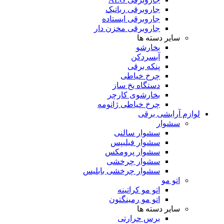
جاروبرقی رباتیک
جاروبرقی ایستاده
جاروبرقی مخزن دار
سایر دسته ها
بخارشو
آبسردکن
پنکه برقی
چرخ خیاطی
دستگاه یخ ساز
بخارشوی کارچر
چرخ خیاطی ژانومه
لوازم آرایشی برقی
سشوار
سشوار سالنی
سشوار فیلیپس
سشوار پرومکس
سشوار چرخشی
سشوار چرخشی بابلیس
اتو مو
اتو مو کراتینه
اتو مو رمینگتون
سایر دسته ها
برس حرارتی