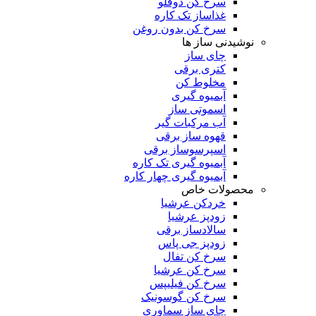
سرخ کن دوقلو
غذاساز تک کاره
سرخ کن بدون روغن
نوشیدنی ساز ها
چای ساز
کتری برقی
مخلوط کن
آبمیوه گیری
اسموتی ساز
آب مرکبات گیر
قهوه ساز برقی
اسپرسوساز برقی
آبمیوه گیری تک کاره
آبمیوه گیری چهار کاره
محصولات خاص
خردکن عرشیا
زودپز عرشیا
سالادساز برقی
زودپز جی پاس
سرخ کن تفال
سرخ کن عرشیا
سرخ کن فیلیپس
سرخ کن گوسونیک
چای ساز سماوری