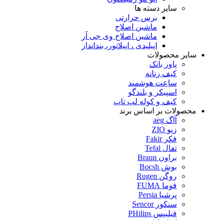
سایر دسته ها
برس حرارتی
ماشین اصلاح
ماشین اصلاح وی جی آر
اپیلیدی ، اپیلاتور، بندانداز
سایر محصولات
پاور بانک
کیف زنانه
ساعت هوشمند
اسپیکر و بلندگو
کیف و کوله لپ تاپ
محصولات بر اساس برند
آاگ aeg
زیو ZIO
فکر Fakir
تفال Tefal
براون Braun
بوش Bocsh
روگن Rugen
فوما FUMA
پرشیا Persia
سنکور Sencor
فیلیپس PHilips