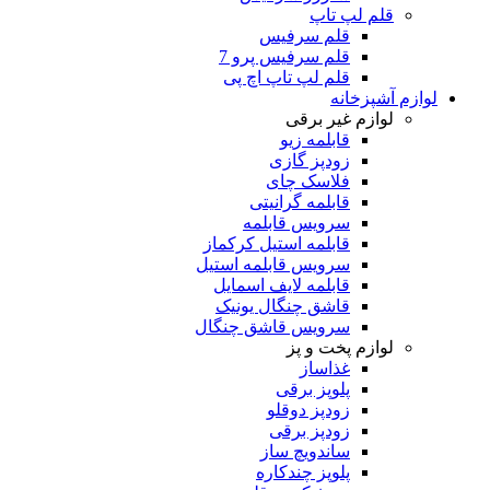
قلم لپ تاپ
قلم سرفیس
قلم سرفیس پرو 7
قلم لپ تاپ اچ پی
لوازم آشپزخانه
لوازم غیر برقی
قابلمه زیو
زودپز گازی
فلاسک چای
قابلمه گرانیتی
سرویس قابلمه
قابلمه استیل کرکماز
سرویس قابلمه استیل
قابلمه لایف اسمایل
قاشق چنگال یونیک
سرویس قاشق چنگال
لوازم پخت و پز
غذاساز
پلوپز برقی
زودپز دوقلو
زودپز برقی
ساندویچ ساز
پلوپز چندکاره