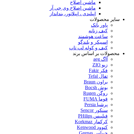
ماشین اصلاح
ماشین اصلاح وی جی آر
اپیلیدی ، اپیلاتور، بندانداز
سایر محصولات
پاور بانک
کیف زنانه
ساعت هوشمند
اسپیکر و بلندگو
کیف و کوله لپ تاپ
محصولات بر اساس برند
آاگ aeg
زیو ZIO
فکر Fakir
تفال Tefal
براون Braun
بوش Bocsh
روگن Rugen
فوما FUMA
پرشیا Persia
سنکور Sencor
فیلیپس PHilips
کرکماز Korkmaz
کنوود Kenwood
جیپاس Geepas