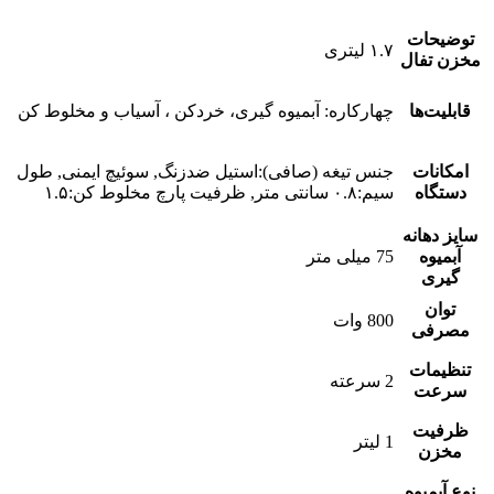
توضیحات
۱.۷ لیتری
مخزن تفال
قابلیت‌ها
چهارکاره: آبمیوه گیری، خردکن ، آسیاب و مخلوط کن
امکانات
جنس تیغه (صافی):استیل ضدزنگ, سوئیچ ایمنی, طول
دستگاه
سیم:۰.۸ سانتی متر, ظرفیت پارچ مخلوط کن:۱.۵
سایز دهانه
آبمیوه
75 میلی متر
گیری
توان
800 وات
مصرفی
تنظیمات
2 سرعته
سرعت
ظرفیت
1 لیتر
مخزن
نوع آبمیوه