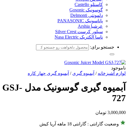
کاستلو Castello
گوسونیک Gosonic
دلمونتی Delmonti
پاناسونیک PANASONIC
عرشیا Arshia
سیلور کرست Silver Crest
ناسا الکتریک Nasa Electric
جستجو برای:
ناموجود
لوازم آشپزخانه
/
آبمیوه گیری
/
آبمیوه گیری چهار کاره
آبمیوه گیری گوسونیک مدل GSJ-
727
3,000,000
تومان
وضعیت گارانتی : گارانتی 18 ماهه آریا کیش