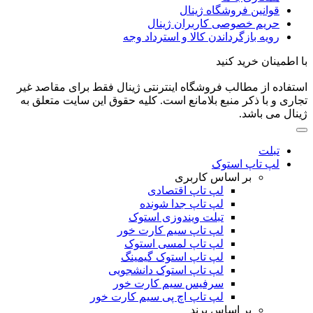
قوانین فروشگاه ژینال
حریم خصوصی کاربران ژینال
رویه بازگرداندن کالا و استرداد وجه
با اطمینان خرید کنید
استفاده از مطالب فروشگاه اینترنتی ژینال فقط برای مقاصد غیر
تجاری و با ذکر منبع بلامانع است. کلیه حقوق این سایت متعلق به
ژینال می باشد.
تبلت
لپ تاپ استوک
بر اساس کاربری
لپ تاپ اقتصادی
لپ تاپ جدا شونده
تبلت ویندوزی استوک
لپ تاپ سیم کارت خور
لپ تاپ لمسی استوک
لپ تاپ استوک گیمینگ
لپ تاپ استوک دانشجویی
سرفیس سیم کارت خور
لپ تاپ اچ پی سیم کارت خور
بر اساس برند