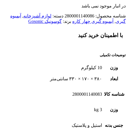
در انبار موجود نمی باشد
شناسه محصول:
2800001140086
دسته:
لوازم آشپزخانه
,
آبمیوه
گیری
,
آبمیوه گیری چهار کاره
برند:
گوسونیک Gosonic
با اطمینان خرید کنید
توضیحات تکمیلی
وزن
10 کیلوگرم
ابعاد
۳۸۰ × ۱۷۰ × ۳۳۰ سانتی‌متر
شناسه کالا
2800001140083
وزن
3 kg
جنس بدنه
استیل و پلاستیک