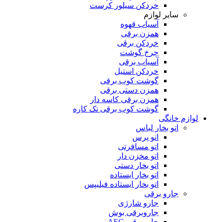
خردکن سیلور کرست
سایر لوازم
آسیاب قهوه
همزن برقی
خردکن برقی
چرخ گوشت
آسیاب برقی
خردکن استیل
گوشت کوب برقی
همزن دستی برقی
همزن برقی کاسه دار
گوشت کوب برقی تک کاره
لوازم خانگی
اتو بخار لباس
اتو پرس
اتو مسافرتی
اتو مخزن دار
اتو بخار دستی
اتو بخار ایستاده
اتو بخار ایستاده فیلیپس
جارو برقی
جارو شارژی
جاروبرقی بوش
جاروبرقی AEG