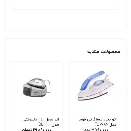
محصولات مشابه
اتو بخار مسافرتی فوما
اتو مخزن دار دلمونتی
مدل FU-786
مدل DL 990
3,790,000
تومان
29,890,000
تومان