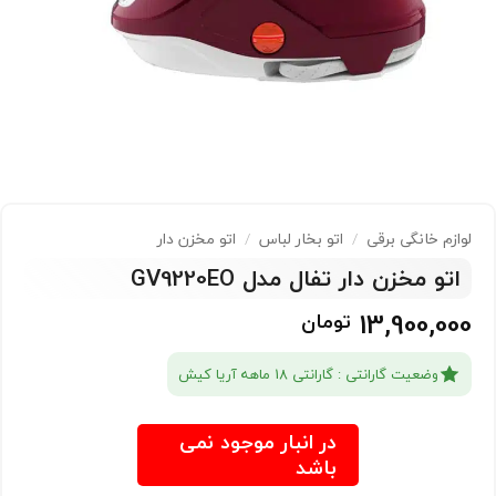
لوازم خانگی برقی
/
اتو بخار لباس
/
اتو مخزن دار
اتو مخزن دار تفال مدل GV9220EO
13,900,000
تومان
وضعیت گارانتی : گارانتی 18 ماهه آریا کیش
در انبار موجود نمی
باشد