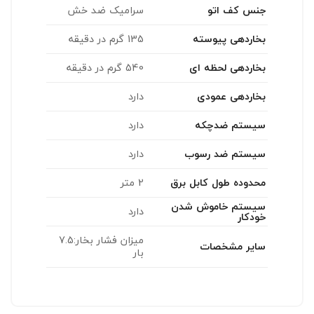
جنس کف اتو
سرامیک ضد خش
بخاردهی پیوسته
135 گرم در دقیقه
بخاردهی لحظه ای
540 گرم در دقیقه
بخاردهی عمودی
دارد
سیستم ضدچکه
دارد
سیستم ضد رسوب
دارد
محدوده طول کابل برق
2 متر
سیستم خاموش شدن
دارد
خودکار
میزان فشار بخار:7.5
سایر مشخصات
بار