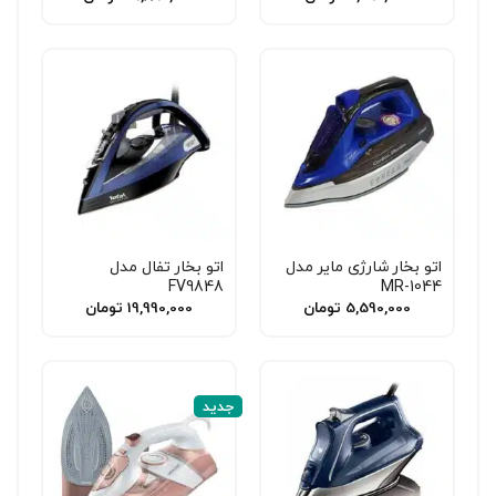
اتو بخار شارژی مایر مدل
اتو بخار تفال مدل
FV9848
MR-1044
5,590,000
تومان
19,990,000
تومان
جدید