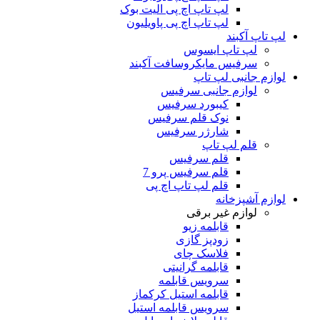
لپ تاپ اچ پی الیت بوک
لپ تاپ اچ پی پاویلیون
لپ تاپ آکبند
لپ تاپ ایسوس
سرفیس مایکروسافت آکبند
لوازم جانبی لپ تاپ
لوازم جانبی سرفیس
کیبورد سرفیس
نوک قلم سرفیس
شارژر سرفیس
قلم لپ تاپ
قلم سرفیس
قلم سرفیس پرو 7
قلم لپ تاپ اچ پی
لوازم آشپزخانه
لوازم غیر برقی
قابلمه زیو
زودپز گازی
فلاسک چای
قابلمه گرانیتی
سرویس قابلمه
قابلمه استیل کرکماز
سرویس قابلمه استیل