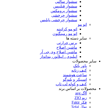
سشوار سالنی
سشوار فیلیپس
سشوار پرومکس
سشوار چرخشی
سشوار چرخشی بابلیس
اتو مو
اتو مو کراتینه
اتو مو رمینگتون
سایر دسته ها
برس حرارتی
ماشین اصلاح
ماشین اصلاح وی جی آر
اپیلیدی ، اپیلاتور، بندانداز
سایر محصولات
پاور بانک
کیف زنانه
ساعت هوشمند
اسپیکر و بلندگو
کیف و کوله لپ تاپ
محصولات بر اساس برند
آاگ aeg
زیو ZIO
فکر Fakir
تفال Tefal