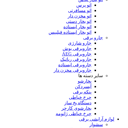
اتو پرس
اتو مسافرتی
اتو مخزن دار
اتو بخار دستی
اتو بخار ایستاده
اتو بخار ایستاده فیلیپس
جارو برقی
جارو شارژی
جاروبرقی بوش
جاروبرقی AEG
جاروبرقی رباتیک
جاروبرقی ایستاده
جاروبرقی مخزن دار
سایر دسته ها
بخارشو
آبسردکن
پنکه برقی
چرخ خیاطی
دستگاه یخ ساز
بخارشوی کارچر
چرخ خیاطی ژانومه
لوازم آرایشی برقی
سشوار