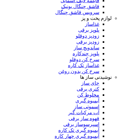
قابلمه لایف اسمایل
قاشق چنگال یونیک
سرویس قاشق چنگال
لوازم پخت و پز
غذاساز
پلوپز برقی
زودپز دوقلو
زودپز برقی
ساندویچ ساز
پلوپز چندکاره
سرخ کن دوقلو
غذاساز تک کاره
سرخ کن بدون روغن
نوشیدنی ساز ها
چای ساز
کتری برقی
مخلوط کن
آبمیوه گیری
اسموتی ساز
آب مرکبات گیر
قهوه ساز برقی
اسپرسوساز برقی
آبمیوه گیری تک کاره
آبمیوه گیری چهار کاره