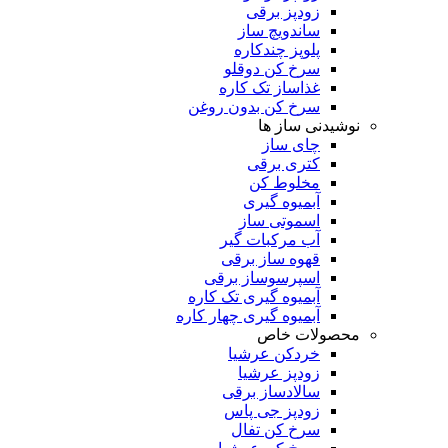
زودپز برقی
ساندویچ ساز
پلوپز چندکاره
سرخ کن دوقلو
غذاساز تک کاره
سرخ کن بدون روغن
نوشیدنی ساز ها
چای ساز
کتری برقی
مخلوط کن
آبمیوه گیری
اسموتی ساز
آب مرکبات گیر
قهوه ساز برقی
اسپرسوساز برقی
آبمیوه گیری تک کاره
آبمیوه گیری چهار کاره
محصولات خاص
خردکن عرشیا
زودپز عرشیا
سالادساز برقی
زودپز جی پاس
سرخ کن تفال