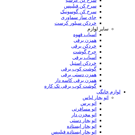
سرخ کن عرشیا
سرخ کن فیلیپس
سرخ کن گوسونیک
چای ساز سماوری
خردکن سیلور کرست
سایر لوازم
آسیاب قهوه
همزن برقی
خردکن برقی
چرخ گوشت
آسیاب برقی
خردکن استیل
گوشت کوب برقی
همزن دستی برقی
همزن برقی کاسه دار
گوشت کوب برقی تک کاره
لوازم خانگی
اتو بخار لباس
اتو پرس
اتو مسافرتی
اتو مخزن دار
اتو بخار دستی
اتو بخار ایستاده
اتو بخار ایستاده فیلیپس