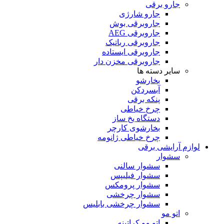
جارو برقی
جارو شارژی
جاروبرقی بوش
جاروبرقی AEG
جاروبرقی رباتیک
جاروبرقی ایستاده
جاروبرقی مخزن دار
سایر دسته ها
بخارشو
آبسردکن
پنکه برقی
چرخ خیاطی
دستگاه یخ ساز
بخارشوی کارچر
چرخ خیاطی ژانومه
لوازم آرایشی برقی
سشوار
سشوار سالنی
سشوار فیلیپس
سشوار پرومکس
سشوار چرخشی
سشوار چرخشی بابلیس
اتو مو
اتو مو کراتینه