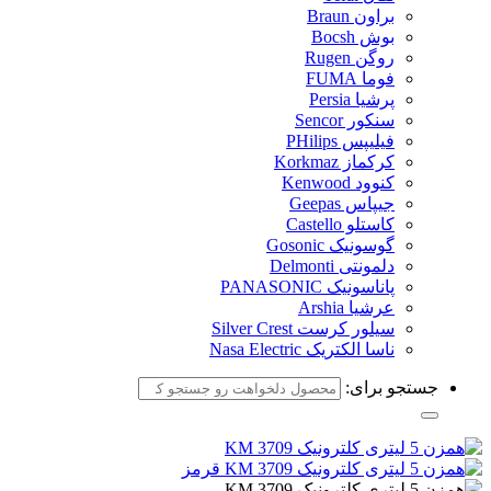
براون Braun
بوش Bocsh
روگن Rugen
فوما FUMA
پرشیا Persia
سنکور Sencor
فیلیپس PHilips
کرکماز Korkmaz
کنوود Kenwood
جیپاس Geepas
کاستلو Castello
گوسونیک Gosonic
دلمونتی Delmonti
پاناسونیک PANASONIC
عرشیا Arshia
سیلور کرست Silver Crest
ناسا الکتریک Nasa Electric
جستجو برای: