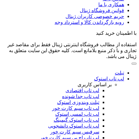
همکاری با ما
قوانین فروشگاه ژینال
حریم خصوصی کاربران ژینال
رویه بازگرداندن کالا و استرداد وجه
با اطمینان خرید کنید
استفاده از مطالب فروشگاه اینترنتی ژینال فقط برای مقاصد غیر
تجاری و با ذکر منبع بلامانع است. کلیه حقوق این سایت متعلق به
ژینال می باشد.
تبلت
لپ تاپ استوک
بر اساس کاربری
لپ تاپ اقتصادی
لپ تاپ جدا شونده
تبلت ویندوزی استوک
لپ تاپ سیم کارت خور
لپ تاپ لمسی استوک
لپ تاپ استوک گیمینگ
لپ تاپ استوک دانشجویی
سرفیس سیم کارت خور
لپ تاپ اچ پی سیم کارت خور