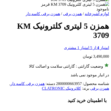
ناموجود
لوازم آشپزخانه
/
همزن برقی
/
همزن برقی کاسه دار
همزن 5 لیتری کلترونیک KM
3709
امتیاز
4
از 5 امتیاز
1
مشتری
3,490,000
تومان
وضعیت گارانتی : گارانتی سلامت و اصالت کالا
در انبار موجود نمی باشد
شناسه محصول:
2800000663957
دسته:
همزن برقی کاسه دار
,
همزن برقی
برند:
کلاترونیک CLATRONIC
با اطمینان خرید کنید