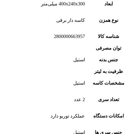
ابعاد
400x240x300 میلی‌متر
نوع همزن
کاسه دار برقی
شناسه کالا
2800000663957
توان مصرفی
جنس بدنه
استیل
ظرفیت به لیتر
مشخصات کاسه
استیل
تعداد سری
2 عدد
امکانات دستگاه
عملکرد توربو دارد
جنس سری ها
استیل