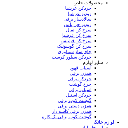
محصولات خاص
خردکن عرشیا
زودپز عرشیا
سالادساز برقی
زودپز جی پاس
سرخ کن تفال
سرخ کن عرشیا
سرخ کن فیلیپس
سرخ کن گوسونیک
چای ساز سماوری
خردکن سیلور کرست
سایر لوازم
آسیاب قهوه
همزن برقی
خردکن برقی
چرخ گوشت
آسیاب برقی
خردکن استیل
گوشت کوب برقی
همزن دستی برقی
همزن برقی کاسه دار
گوشت کوب برقی تک کاره
لوازم خانگی
اتو بخار لباس