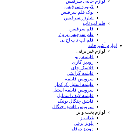
لوازم جانبی سرفیس
کیبورد سرفیس
نوک قلم سرفیس
شارژر سرفیس
قلم لپ تاپ
قلم سرفیس
قلم سرفیس پرو 7
قلم لپ تاپ اچ پی
لوازم آشپزخانه
لوازم غیر برقی
قابلمه زیو
زودپز گازی
فلاسک چای
قابلمه گرانیتی
سرویس قابلمه
قابلمه استیل کرکماز
سرویس قابلمه استیل
قابلمه لایف اسمایل
قاشق چنگال یونیک
سرویس قاشق چنگال
لوازم پخت و پز
غذاساز
پلوپز برقی
زودپز دوقلو