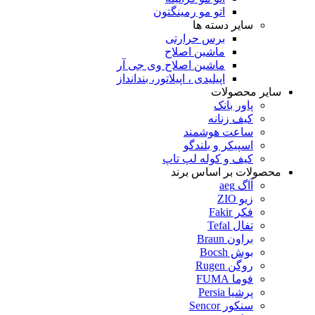
اتو مو رمینگتون
سایر دسته ها
برس حرارتی
ماشین اصلاح
ماشین اصلاح وی جی آر
اپیلیدی ، اپیلاتور، بندانداز
سایر محصولات
پاور بانک
کیف زنانه
ساعت هوشمند
اسپیکر و بلندگو
کیف و کوله لپ تاپ
محصولات بر اساس برند
آاگ aeg
زیو ZIO
فکر Fakir
تفال Tefal
براون Braun
بوش Bocsh
روگن Rugen
فوما FUMA
پرشیا Persia
سنکور Sencor