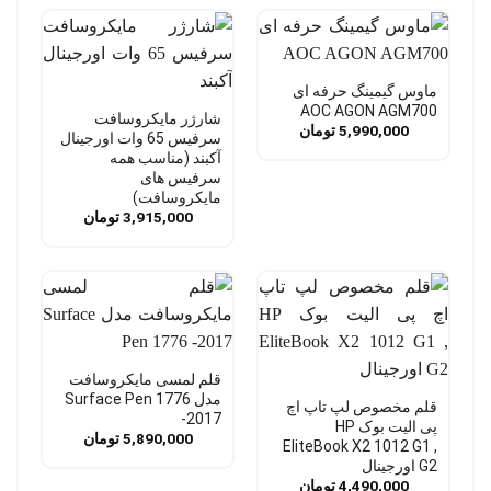
ماوس گیمینگ حرفه ای
AOC AGON AGM700
شارژر مایکروسافت
5,990,000
تومان
سرفیس 65 وات اورجینال
آکبند (مناسب همه
سرفیس های
مایکروسافت)
3,915,000
تومان
قلم لمسی مایکروسافت
مدل Surface Pen 1776
قلم مخصوص لپ تاپ اچ
-2017
پی الیت بوک HP
5,890,000
تومان
EliteBook X2 1012 G1 ,
G2 اورجینال
4,490,000
تومان