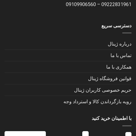
09109906560
–
09222831961
دسترسی سریع
درباره ژینال
تماس با ما
همکاری با ما
قوانین فروشگاه ژینال
حریم خصوصی کاربران ژینال
رویه بازگرداندن کالا و استرداد وجه
با اطمینان خرید کنید