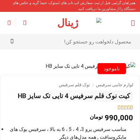
Ski
همراهان گرامی قبل از ثبت سفارش لپ تاپ های استوک، حتما گرید و عکس های
دستگاه را از مشاورین ما دریافت کنید.
t
conten
جستجو
برای:
ناموجود
لوازم جانبی سرفیس
/
نوک قلم سرفیس
کیت نوک قلم سرفیس 4 تایی تک سایز HB
1
امتیاز
5
از 5
990,000
تومان
امتیاز
مشتری
مناسب سرفیس پرو 3، 4 ، 5 ، 6 به بالا ، سرفیس بوک های
مایکروسافت , همه مدل‌های دیگر