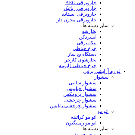
جاروبرقی AEG
جاروبرقی رباتیک
جاروبرقی ایستاده
جاروبرقی مخزن دار
سایر دسته ها
بخارشو
آبسردکن
پنکه برقی
چرخ خیاطی
دستگاه یخ ساز
بخارشوی کارچر
چرخ خیاطی ژانومه
لوازم آرایشی برقی
سشوار
سشوار سالنی
سشوار فیلیپس
سشوار پرومکس
سشوار چرخشی
سشوار چرخشی بابلیس
اتو مو
اتو مو کراتینه
اتو مو رمینگتون
سایر دسته ها
برس حرارتی