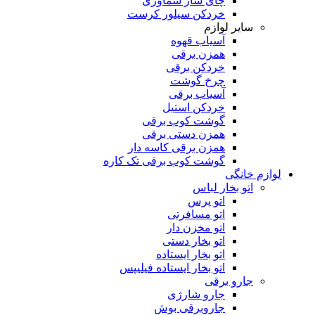
چای ساز سماوری
خردکن سیلور کرست
سایر لوازم
آسیاب قهوه
همزن برقی
خردکن برقی
چرخ گوشت
آسیاب برقی
خردکن استیل
گوشت کوب برقی
همزن دستی برقی
همزن برقی کاسه دار
گوشت کوب برقی تک کاره
لوازم خانگی
اتو بخار لباس
اتو پرس
اتو مسافرتی
اتو مخزن دار
اتو بخار دستی
اتو بخار ایستاده
اتو بخار ایستاده فیلیپس
جارو برقی
جارو شارژی
جاروبرقی بوش