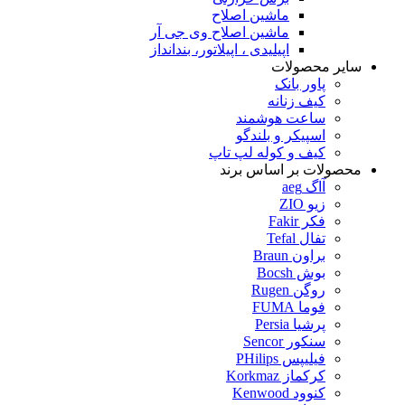
ماشین اصلاح
ماشین اصلاح وی جی آر
اپیلیدی ، اپیلاتور، بندانداز
سایر محصولات
پاور بانک
کیف زنانه
ساعت هوشمند
اسپیکر و بلندگو
کیف و کوله لپ تاپ
محصولات بر اساس برند
آاگ aeg
زیو ZIO
فکر Fakir
تفال Tefal
براون Braun
بوش Bocsh
روگن Rugen
فوما FUMA
پرشیا Persia
سنکور Sencor
فیلیپس PHilips
کرکماز Korkmaz
کنوود Kenwood