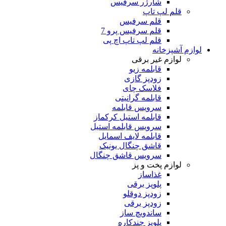
شارژر سرفیس
قلم لپ تاپ
قلم سرفیس
قلم سرفیس پرو 7
قلم لپ تاپ اچ پی
لوازم آشپزخانه
لوازم غیر برقی
قابلمه زیو
زودپز گازی
فلاسک چای
قابلمه گرانیتی
سرویس قابلمه
قابلمه استیل کرکماز
سرویس قابلمه استیل
قابلمه لایف اسمایل
قاشق چنگال یونیک
سرویس قاشق چنگال
لوازم پخت و پز
غذاساز
پلوپز برقی
زودپز دوقلو
زودپز برقی
ساندویچ ساز
پلوپز چندکاره