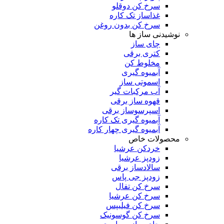
سرخ کن دوقلو
غذاساز تک کاره
سرخ کن بدون روغن
نوشیدنی ساز ها
چای ساز
کتری برقی
مخلوط کن
آبمیوه گیری
اسموتی ساز
آب مرکبات گیر
قهوه ساز برقی
اسپرسوساز برقی
آبمیوه گیری تک کاره
آبمیوه گیری چهار کاره
محصولات خاص
خردکن عرشیا
زودپز عرشیا
سالادساز برقی
زودپز جی پاس
سرخ کن تفال
سرخ کن عرشیا
سرخ کن فیلیپس
سرخ کن گوسونیک