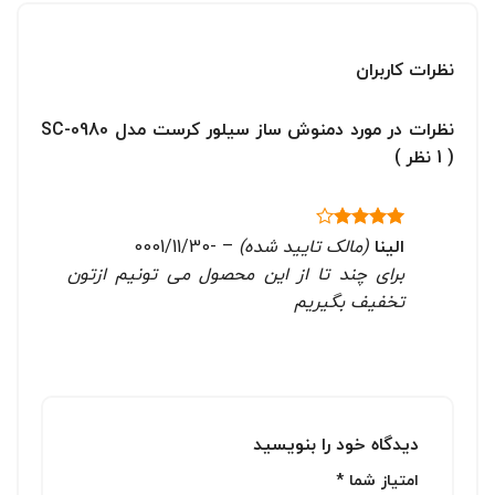
نظرات کاربران
نظرات در مورد دمنوش ساز سیلور کرست مدل SC-0980
( 1 نظر )
الینا
(مالک تایید شده)
–
-0001/11/30
نمره
4
از 5
برای چند تا از این محصول می تونیم ازتون
تخفیف بگیریم
دیدگاه خود را بنویسید
امتیاز شما
*