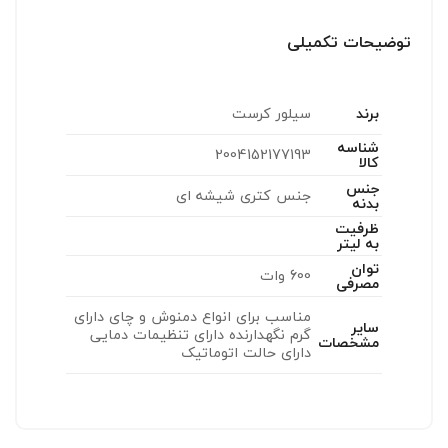
توضیحات تکمیلی
برند
سیلور کرست
شناسه
2004152177193
کالا
جنس
جنس کتری شیشه ای
بدنه
ظرفیت
به لیتر
توان
600 وات
مصرفی
مناسب برای انواع دمنوش و چای دارای
سایر
گرم نگهدارنده دارای تنظیمات دمایی
مشخصات
دارای حالت اتوماتیک