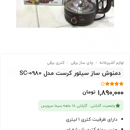
لوازم آشپزخانه
/
چای ساز برقی
/
کتری برقی
دمنوش ساز سیلور کرست مدل SC-0980
1,890,000
تومان
1
امتیاز
4
از 5
امتیاز
مشتری
وضعیت گارانتی : گارانتی 18 ماهه سیما سرویس
دارای ظرفیت کتری 1 لیتری
جنس بدنه کتری شیشه ای