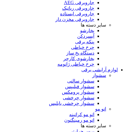
جاروبرقی AEG
جاروبرقی رباتیک
جاروبرقی ایستاده
جاروبرقی مخزن دار
سایر دسته ها
بخارشو
آبسردکن
پنکه برقی
چرخ خیاطی
دستگاه یخ ساز
بخارشوی کارچر
چرخ خیاطی ژانومه
لوازم آرایشی برقی
سشوار
سشوار سالنی
سشوار فیلیپس
سشوار پرومکس
سشوار چرخشی
سشوار چرخشی بابلیس
اتو مو
اتو مو کراتینه
اتو مو رمینگتون
سایر دسته ها
برس حرارتی