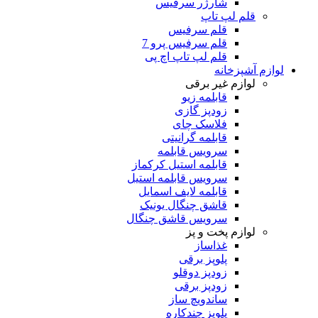
شارژر سرفیس
قلم لپ تاپ
قلم سرفیس
قلم سرفیس پرو 7
قلم لپ تاپ اچ پی
لوازم آشپزخانه
لوازم غیر برقی
قابلمه زیو
زودپز گازی
فلاسک چای
قابلمه گرانیتی
سرویس قابلمه
قابلمه استیل کرکماز
سرویس قابلمه استیل
قابلمه لایف اسمایل
قاشق چنگال یونیک
سرویس قاشق چنگال
لوازم پخت و پز
غذاساز
پلوپز برقی
زودپز دوقلو
زودپز برقی
ساندویچ ساز
پلوپز چندکاره