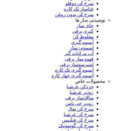
سرخ کن دوقلو
غذاساز تک کاره
سرخ کن بدون روغن
نوشیدنی ساز ها
چای ساز
کتری برقی
مخلوط کن
آبمیوه گیری
اسموتی ساز
آب مرکبات گیر
قهوه ساز برقی
اسپرسوساز برقی
آبمیوه گیری تک کاره
آبمیوه گیری چهار کاره
محصولات خاص
خردکن عرشیا
زودپز عرشیا
سالادساز برقی
زودپز جی پاس
سرخ کن تفال
سرخ کن عرشیا
سرخ کن فیلیپس
سرخ کن گوسونیک