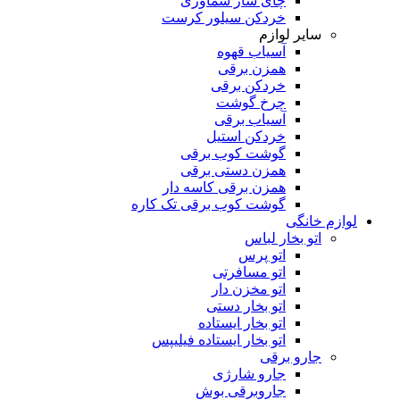
چای ساز سماوری
خردکن سیلور کرست
سایر لوازم
آسیاب قهوه
همزن برقی
خردکن برقی
چرخ گوشت
آسیاب برقی
خردکن استیل
گوشت کوب برقی
همزن دستی برقی
همزن برقی کاسه دار
گوشت کوب برقی تک کاره
لوازم خانگی
اتو بخار لباس
اتو پرس
اتو مسافرتی
اتو مخزن دار
اتو بخار دستی
اتو بخار ایستاده
اتو بخار ایستاده فیلیپس
جارو برقی
جارو شارژی
جاروبرقی بوش