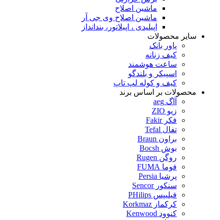
ماشین اصلاح
ماشین اصلاح وی جی آر
اپیلیدی ، اپیلاتور، بندانداز
سایر محصولات
پاور بانک
کیف زنانه
ساعت هوشمند
اسپیکر و بلندگو
کیف و کوله لپ تاپ
محصولات بر اساس برند
آاگ aeg
زیو ZIO
فکر Fakir
تفال Tefal
براون Braun
بوش Bocsh
روگن Rugen
فوما FUMA
پرشیا Persia
سنکور Sencor
فیلیپس PHilips
کرکماز Korkmaz
کنوود Kenwood