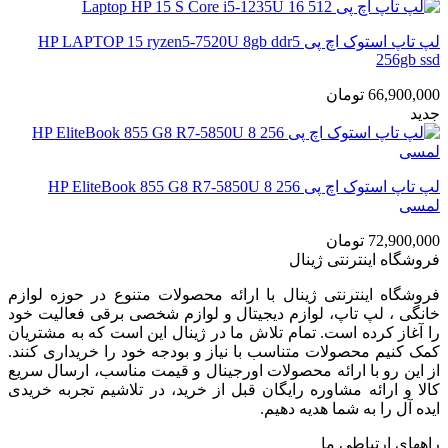
لپ تاپ استوک اچ پی HP LAPTOP 15 ryzen5-7520U 8gb ddr5
256gb ssd
66,900,000
تومان
جدید
لپ تاپ استوک اچ پی HP EliteBook 855 G8 R7-5850U 8 256
لمسی
72,900,000
تومان
فروشگاه اینترنتی ژینال
فروشگاه اینترنتی ژینال با ارائه محصولات متنوع در حوزه لوازم
خانگی ، لپ تاپ، لوازم دیجیتال و لوازم شخصی برقی فعالیت خود
را آغاز کرده است. تمام تلاش ما در ژینال این است که به مشتریان
کمک کنیم محصولات متناسب با نیاز و بودجه خود را خریداری کنند.
از این رو با ارائه محصولات اورجینال و قیمت مناسب، ارسال سریع
کالا و ارائه مشاوره رایگان قبل از خرید، در تلاشیم تجربه خریدی
ایده آل را به شما هدیه دهیم.
راههای ارتباطی ما