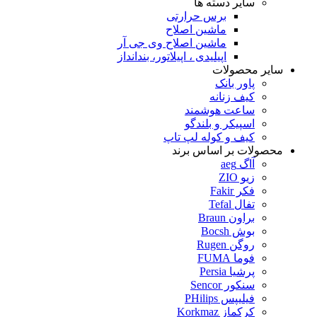
سایر دسته ها
برس حرارتی
ماشین اصلاح
ماشین اصلاح وی جی آر
اپیلیدی ، اپیلاتور، بندانداز
سایر محصولات
پاور بانک
کیف زنانه
ساعت هوشمند
اسپیکر و بلندگو
کیف و کوله لپ تاپ
محصولات بر اساس برند
آاگ aeg
زیو ZIO
فکر Fakir
تفال Tefal
براون Braun
بوش Bocsh
روگن Rugen
فوما FUMA
پرشیا Persia
سنکور Sencor
فیلیپس PHilips
کرکماز Korkmaz