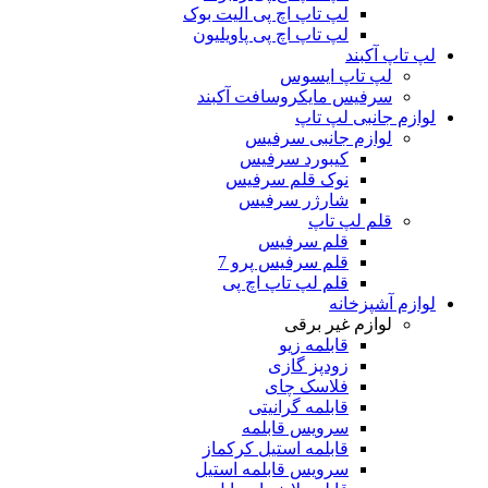
لپ تاپ اچ پی الیت بوک
لپ تاپ اچ پی پاویلیون
لپ تاپ آکبند
لپ تاپ ایسوس
سرفیس مایکروسافت آکبند
لوازم جانبی لپ تاپ
لوازم جانبی سرفیس
کیبورد سرفیس
نوک قلم سرفیس
شارژر سرفیس
قلم لپ تاپ
قلم سرفیس
قلم سرفیس پرو 7
قلم لپ تاپ اچ پی
لوازم آشپزخانه
لوازم غیر برقی
قابلمه زیو
زودپز گازی
فلاسک چای
قابلمه گرانیتی
سرویس قابلمه
قابلمه استیل کرکماز
سرویس قابلمه استیل