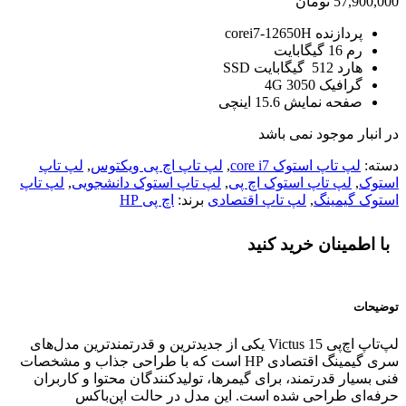
57,900,000
تومان
پردازنده corei7-12650H
رم 16 گیگابایت
هارد 512 گیگابایت SSD
گرافیک 4G 3050
صفحه نمایش 15.6 اینچی
در انبار موجود نمی باشد
دسته:
لپ تاپ استوک core i7
,
لپ تاپ اچ پی ویکتوس
,
لپ تاپ
استوک
,
لپ تاپ استوک اچ پی
,
لپ تاپ استوک دانشجویی
,
لپ تاپ
استوک گیمینگ
,
لپ تاپ اقتصادی
برند:
اچ پی HP
با اطمینان خرید کنید
توضیحات
لپ‌تاپ اچ‌پی Victus 15 یکی از جدیدترین و قدرتمندترین مدل‌های
سری گیمینگ اقتصادی HP است که با طراحی جذاب و مشخصات
فنی بسیار قدرتمند، برای گیمرها، تولیدکنندگان محتوا و کاربران
حرفه‌ای طراحی شده است. این مدل در حالت اپن‌باکس