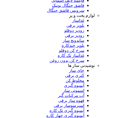
قابلمه لایف اسمایل
قاشق چنگال یونیک
سرویس قاشق چنگال
لوازم پخت و پز
غذاساز
پلوپز برقی
زودپز دوقلو
زودپز برقی
ساندویچ ساز
پلوپز چندکاره
سرخ کن دوقلو
غذاساز تک کاره
سرخ کن بدون روغن
نوشیدنی ساز ها
چای ساز
کتری برقی
مخلوط کن
آبمیوه گیری
اسموتی ساز
آب مرکبات گیر
قهوه ساز برقی
اسپرسوساز برقی
آبمیوه گیری تک کاره
آبمیوه گیری چهار کاره