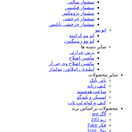
سشوار سالنی
سشوار فیلیپس
سشوار پرومکس
سشوار چرخشی
سشوار چرخشی بابلیس
اتو مو
اتو مو کراتینه
اتو مو رمینگتون
سایر دسته ها
برس حرارتی
ماشین اصلاح
ماشین اصلاح وی جی آر
اپیلیدی ، اپیلاتور، بندانداز
سایر محصولات
پاور بانک
کیف زنانه
ساعت هوشمند
اسپیکر و بلندگو
کیف و کوله لپ تاپ
محصولات بر اساس برند
آاگ aeg
زیو ZIO
فکر Fakir
تفال Tefal