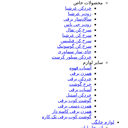
محصولات خاص
خردکن عرشیا
زودپز عرشیا
سالادساز برقی
زودپز جی پاس
سرخ کن تفال
سرخ کن عرشیا
سرخ کن فیلیپس
سرخ کن گوسونیک
چای ساز سماوری
خردکن سیلور کرست
سایر لوازم
آسیاب قهوه
همزن برقی
خردکن برقی
چرخ گوشت
آسیاب برقی
خردکن استیل
گوشت کوب برقی
همزن دستی برقی
همزن برقی کاسه دار
گوشت کوب برقی تک کاره
لوازم خانگی
اتو بخار لباس