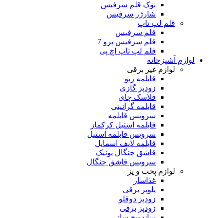
نوک قلم سرفیس
شارژر سرفیس
قلم لپ تاپ
قلم سرفیس
قلم سرفیس پرو 7
قلم لپ تاپ اچ پی
لوازم آشپزخانه
لوازم غیر برقی
قابلمه زیو
زودپز گازی
فلاسک چای
قابلمه گرانیتی
سرویس قابلمه
قابلمه استیل کرکماز
سرویس قابلمه استیل
قابلمه لایف اسمایل
قاشق چنگال یونیک
سرویس قاشق چنگال
لوازم پخت و پز
غذاساز
پلوپز برقی
زودپز دوقلو
زودپز برقی
ساندویچ ساز