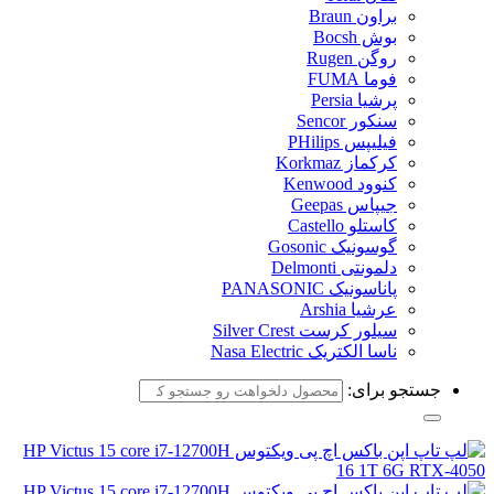
براون Braun
بوش Bocsh
روگن Rugen
فوما FUMA
پرشیا Persia
سنکور Sencor
فیلیپس PHilips
کرکماز Korkmaz
کنوود Kenwood
جیپاس Geepas
کاستلو Castello
گوسونیک Gosonic
دلمونتی Delmonti
پاناسونیک PANASONIC
عرشیا Arshia
سیلور کرست Silver Crest
ناسا الکتریک Nasa Electric
جستجو برای: