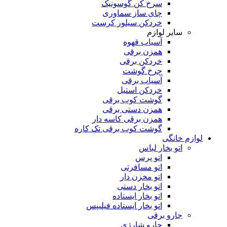
سرخ کن گوسونیک
چای ساز سماوری
خردکن سیلور کرست
سایر لوازم
آسیاب قهوه
همزن برقی
خردکن برقی
چرخ گوشت
آسیاب برقی
خردکن استیل
گوشت کوب برقی
همزن دستی برقی
همزن برقی کاسه دار
گوشت کوب برقی تک کاره
لوازم خانگی
اتو بخار لباس
اتو پرس
اتو مسافرتی
اتو مخزن دار
اتو بخار دستی
اتو بخار ایستاده
اتو بخار ایستاده فیلیپس
جارو برقی
جارو شارژی