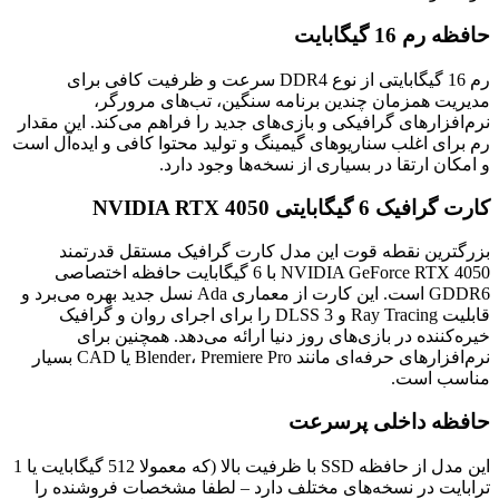
حافظه رم 16 گیگابایت
رم 16 گیگابایتی از نوع DDR4 سرعت و ظرفیت کافی برای
مدیریت همزمان چندین برنامه سنگین، تب‌های مرورگر،
نرم‌افزارهای گرافیکی و بازی‌های جدید را فراهم می‌کند. این مقدار
رم برای اغلب سناریوهای گیمینگ و تولید محتوا کافی و ایده‌آل است
و امکان ارتقا در بسیاری از نسخه‌ها وجود دارد.
کارت گرافیک 6 گیگابایتی NVIDIA RTX 4050
بزرگترین نقطه قوت این مدل کارت گرافیک مستقل قدرتمند
NVIDIA GeForce RTX 4050 با 6 گیگابایت حافظه اختصاصی
GDDR6 است. این کارت از معماری Ada نسل جدید بهره می‌برد و
قابلیت Ray Tracing و DLSS 3 را برای اجرای روان و گرافیک
خیره‌کننده در بازی‌های روز دنیا ارائه می‌دهد. همچنین برای
نرم‌افزارهای حرفه‌ای مانند Blender، Premiere Pro یا CAD بسیار
مناسب است.
حافظه داخلی پرسرعت
این مدل از حافظه SSD با ظرفیت بالا (که معمولا 512 گیگابایت یا 1
ترابایت در نسخه‌های مختلف دارد – لطفا مشخصات فروشنده را