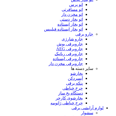
اتو پرس
اتو مسافرتی
اتو مخزن دار
اتو بخار دستی
اتو بخار ایستاده
اتو بخار ایستاده فیلیپس
جارو برقی
جارو شارژی
جاروبرقی بوش
جاروبرقی AEG
جاروبرقی رباتیک
جاروبرقی ایستاده
جاروبرقی مخزن دار
سایر دسته ها
بخارشو
آبسردکن
پنکه برقی
چرخ خیاطی
دستگاه یخ ساز
بخارشوی کارچر
چرخ خیاطی ژانومه
لوازم آرایشی برقی
سشوار