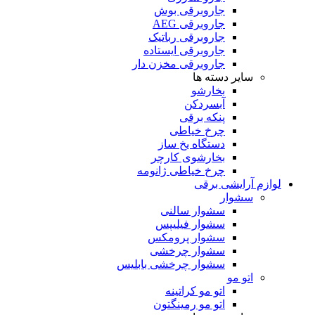
جاروبرقی بوش
جاروبرقی AEG
جاروبرقی رباتیک
جاروبرقی ایستاده
جاروبرقی مخزن دار
سایر دسته ها
بخارشو
آبسردکن
پنکه برقی
چرخ خیاطی
دستگاه یخ ساز
بخارشوی کارچر
چرخ خیاطی ژانومه
لوازم آرایشی برقی
سشوار
سشوار سالنی
سشوار فیلیپس
سشوار پرومکس
سشوار چرخشی
سشوار چرخشی بابلیس
اتو مو
اتو مو کراتینه
اتو مو رمینگتون