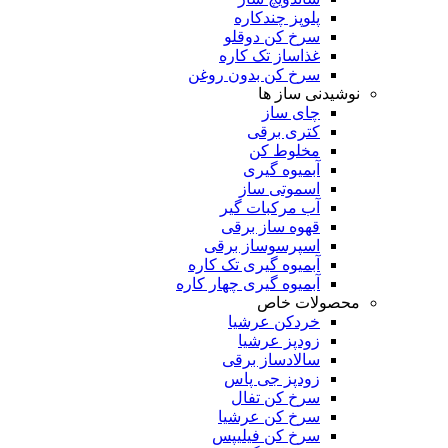
پلوپز چندکاره
سرخ کن دوقلو
غذاساز تک کاره
سرخ کن بدون روغن
نوشیدنی ساز ها
چای ساز
کتری برقی
مخلوط کن
آبمیوه گیری
اسموتی ساز
آب مرکبات گیر
قهوه ساز برقی
اسپرسوساز برقی
آبمیوه گیری تک کاره
آبمیوه گیری چهار کاره
محصولات خاص
خردکن عرشیا
زودپز عرشیا
سالادساز برقی
زودپز جی پاس
سرخ کن تفال
سرخ کن عرشیا
سرخ کن فیلیپس