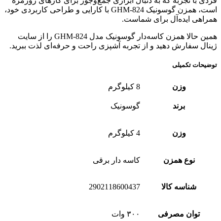
فردی با تجربه که به دنبال ابزاری جمع‌وجور برای کارهای روزمره
است، همزن گوسونیک GHM-824 با کارایی و طراحی کاربردی خود،
همراهی ایده‌آل برای شماست.
همین حالا همزن کاسه‌دار گوسونیک مدل GHM-824 را از سایت
ژینال سفارش دهید و از تجربه آشپزی راحت و حرفه‌ای لذت ببرید.
توضیحات تکمیلی
وزن
8 کیلوگرم
برند
گوسونیک
وزن
4 کیلوگرم
نوع همزن
کاسه دار برقی
شناسه کالا
2902118600437
توان مصرفی
۳۰۰ وات