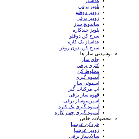
غذاساز
پلوپز برقی
زودپز دوقلو
زودپز برقی
ساندویچ ساز
پلوپز چندکاره
سرخ کن دوقلو
غذاساز تک کاره
سرخ کن بدون روغن
نوشیدنی ساز ها
چای ساز
کتری برقی
مخلوط کن
آبمیوه گیری
اسموتی ساز
آب مرکبات گیر
قهوه ساز برقی
اسپرسوساز برقی
آبمیوه گیری تک کاره
آبمیوه گیری چهار کاره
محصولات خاص
خردکن عرشیا
زودپز عرشیا
سالادساز برقی