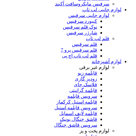
سرفیس مایکروسافت آکبند
لوازم جانبی لپ تاپ
لوازم جانبی سرفیس
کیبورد سرفیس
نوک قلم سرفیس
شارژر سرفیس
قلم لپ تاپ
قلم سرفیس
قلم سرفیس پرو 7
قلم لپ تاپ اچ پی
لوازم آشپزخانه
لوازم غیر برقی
قابلمه زیو
زودپز گازی
فلاسک چای
قابلمه گرانیتی
سرویس قابلمه
قابلمه استیل کرکماز
سرویس قابلمه استیل
قابلمه لایف اسمایل
قاشق چنگال یونیک
سرویس قاشق چنگال
لوازم پخت و پز