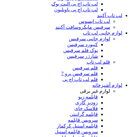
لپ تاپ اچ پی الیت بوک
لپ تاپ اچ پی پاویلیون
لپ تاپ آکبند
لپ تاپ ایسوس
سرفیس مایکروسافت آکبند
لوازم جانبی لپ تاپ
لوازم جانبی سرفیس
کیبورد سرفیس
نوک قلم سرفیس
شارژر سرفیس
قلم لپ تاپ
قلم سرفیس
قلم سرفیس پرو 7
قلم لپ تاپ اچ پی
لوازم آشپزخانه
لوازم غیر برقی
قابلمه زیو
زودپز گازی
فلاسک چای
قابلمه گرانیتی
سرویس قابلمه
قابلمه استیل کرکماز
سرویس قابلمه استیل