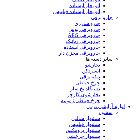
اتو بخار ایستاده
اتو بخار ایستاده فیلیپس
جارو برقی
جارو شارژی
جاروبرقی بوش
جاروبرقی AEG
جاروبرقی رباتیک
جاروبرقی ایستاده
جاروبرقی مخزن دار
سایر دسته ها
بخارشو
آبسردکن
پنکه برقی
چرخ خیاطی
دستگاه یخ ساز
بخارشوی کارچر
چرخ خیاطی ژانومه
لوازم آرایشی برقی
سشوار
سشوار سالنی
سشوار فیلیپس
سشوار پرومکس
سشوار چرخشی