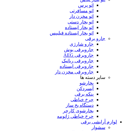
اتو پرس
اتو مسافرتی
اتو مخزن دار
اتو بخار دستی
اتو بخار ایستاده
اتو بخار ایستاده فیلیپس
جارو برقی
جارو شارژی
جاروبرقی بوش
جاروبرقی AEG
جاروبرقی رباتیک
جاروبرقی ایستاده
جاروبرقی مخزن دار
سایر دسته ها
بخارشو
آبسردکن
پنکه برقی
چرخ خیاطی
دستگاه یخ ساز
بخارشوی کارچر
چرخ خیاطی ژانومه
لوازم آرایشی برقی
سشوار