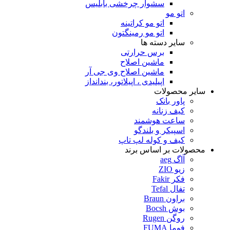
سشوار چرخشی بابلیس
اتو مو
اتو مو کراتینه
اتو مو رمینگتون
سایر دسته ها
برس حرارتی
ماشین اصلاح
ماشین اصلاح وی جی آر
اپیلیدی ، اپیلاتور، بندانداز
سایر محصولات
پاور بانک
کیف زنانه
ساعت هوشمند
اسپیکر و بلندگو
کیف و کوله لپ تاپ
محصولات بر اساس برند
آاگ aeg
زیو ZIO
فکر Fakir
تفال Tefal
براون Braun
بوش Bocsh
روگن Rugen
فوما FUMA