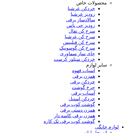
محصولات خاص
خردکن عرشیا
زودپز عرشیا
سالادساز برقی
زودپز جی پاس
سرخ کن تفال
سرخ کن عرشیا
سرخ کن فیلیپس
سرخ کن گوسونیک
چای ساز سماوری
خردکن سیلور کرست
سایر لوازم
آسیاب قهوه
همزن برقی
خردکن برقی
چرخ گوشت
آسیاب برقی
خردکن استیل
گوشت کوب برقی
همزن دستی برقی
همزن برقی کاسه دار
گوشت کوب برقی تک کاره
لوازم خانگی
اتو بخار لباس