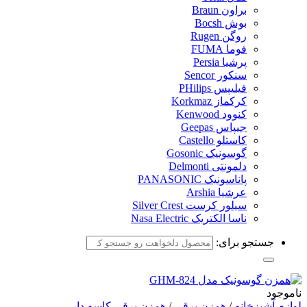
براون Braun
بوش Bocsh
روگن Rugen
فوما FUMA
پرشیا Persia
سنکور Sencor
فیلیپس PHilips
کرکماز Korkmaz
کنوود Kenwood
جیپاس Geepas
کاستلو Castello
گوسونیک Gosonic
دلمونتی Delmonti
پاناسونیک PANASONIC
عرشیا Arshia
سیلور کرست Silver Crest
ناسا الکتریک Nasa Electric
جستجو برای:
ناموجود
لوازم آشپزخانه
/
همزن برقی
/
همزن برقی کاسه دار