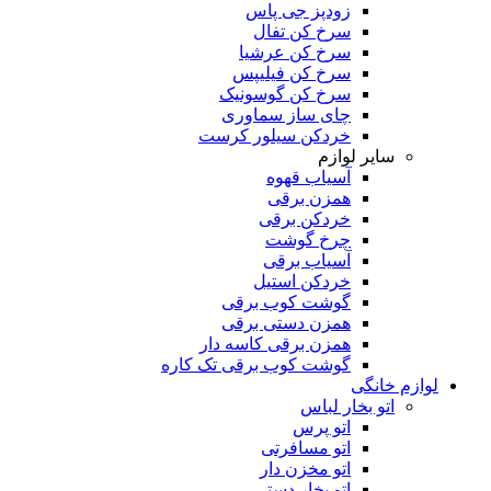
زودپز جی پاس
سرخ کن تفال
سرخ کن عرشیا
سرخ کن فیلیپس
سرخ کن گوسونیک
چای ساز سماوری
خردکن سیلور کرست
سایر لوازم
آسیاب قهوه
همزن برقی
خردکن برقی
چرخ گوشت
آسیاب برقی
خردکن استیل
گوشت کوب برقی
همزن دستی برقی
همزن برقی کاسه دار
گوشت کوب برقی تک کاره
لوازم خانگی
اتو بخار لباس
اتو پرس
اتو مسافرتی
اتو مخزن دار
اتو بخار دستی