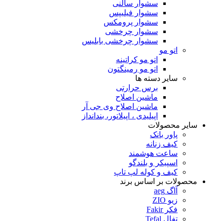
سشوار سالنی
سشوار فیلیپس
سشوار پرومکس
سشوار چرخشی
سشوار چرخشی بابلیس
اتو مو
اتو مو کراتینه
اتو مو رمینگتون
سایر دسته ها
برس حرارتی
ماشین اصلاح
ماشین اصلاح وی جی آر
اپیلیدی ، اپیلاتور، بندانداز
سایر محصولات
پاور بانک
کیف زنانه
ساعت هوشمند
اسپیکر و بلندگو
کیف و کوله لپ تاپ
محصولات بر اساس برند
آاگ aeg
زیو ZIO
فکر Fakir
تفال Tefal