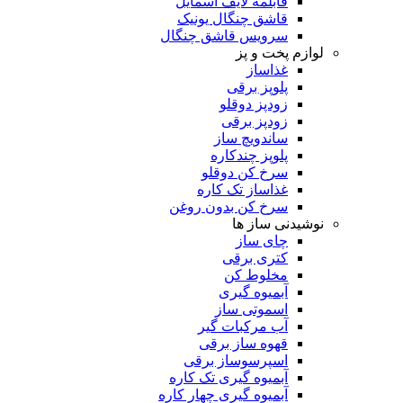
قابلمه لایف اسمایل
قاشق چنگال یونیک
سرویس قاشق چنگال
لوازم پخت و پز
غذاساز
پلوپز برقی
زودپز دوقلو
زودپز برقی
ساندویچ ساز
پلوپز چندکاره
سرخ کن دوقلو
غذاساز تک کاره
سرخ کن بدون روغن
نوشیدنی ساز ها
چای ساز
کتری برقی
مخلوط کن
آبمیوه گیری
اسموتی ساز
آب مرکبات گیر
قهوه ساز برقی
اسپرسوساز برقی
آبمیوه گیری تک کاره
آبمیوه گیری چهار کاره