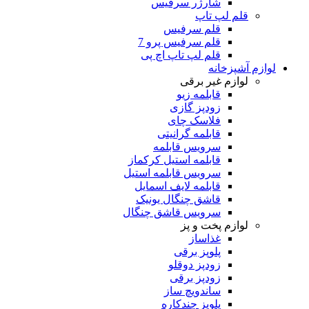
شارژر سرفیس
قلم لپ تاپ
قلم سرفیس
قلم سرفیس پرو 7
قلم لپ تاپ اچ پی
لوازم آشپزخانه
لوازم غیر برقی
قابلمه زیو
زودپز گازی
فلاسک چای
قابلمه گرانیتی
سرویس قابلمه
قابلمه استیل کرکماز
سرویس قابلمه استیل
قابلمه لایف اسمایل
قاشق چنگال یونیک
سرویس قاشق چنگال
لوازم پخت و پز
غذاساز
پلوپز برقی
زودپز دوقلو
زودپز برقی
ساندویچ ساز
پلوپز چندکاره