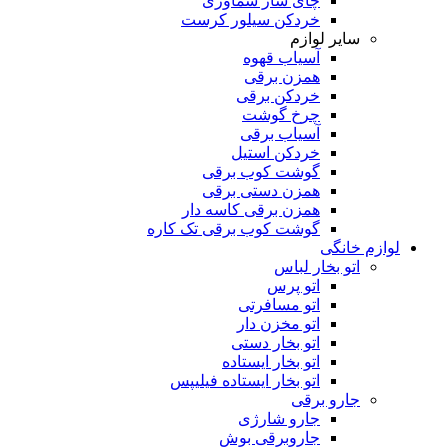
چای ساز سماوری
خردکن سیلور کرست
سایر لوازم
آسیاب قهوه
همزن برقی
خردکن برقی
چرخ گوشت
آسیاب برقی
خردکن استیل
گوشت کوب برقی
همزن دستی برقی
همزن برقی کاسه دار
گوشت کوب برقی تک کاره
لوازم خانگی
اتو بخار لباس
اتو پرس
اتو مسافرتی
اتو مخزن دار
اتو بخار دستی
اتو بخار ایستاده
اتو بخار ایستاده فیلیپس
جارو برقی
جارو شارژی
جاروبرقی بوش