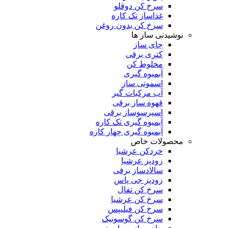
سرخ کن دوقلو
غذاساز تک کاره
سرخ کن بدون روغن
نوشیدنی ساز ها
چای ساز
کتری برقی
مخلوط کن
آبمیوه گیری
اسموتی ساز
آب مرکبات گیر
قهوه ساز برقی
اسپرسوساز برقی
آبمیوه گیری تک کاره
آبمیوه گیری چهار کاره
محصولات خاص
خردکن عرشیا
زودپز عرشیا
سالادساز برقی
زودپز جی پاس
سرخ کن تفال
سرخ کن عرشیا
سرخ کن فیلیپس
سرخ کن گوسونیک