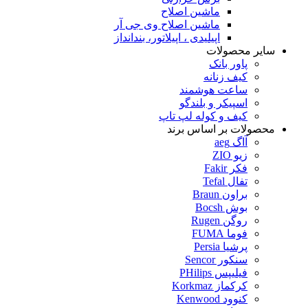
ماشین اصلاح
ماشین اصلاح وی جی آر
اپیلیدی ، اپیلاتور، بندانداز
سایر محصولات
پاور بانک
کیف زنانه
ساعت هوشمند
اسپیکر و بلندگو
کیف و کوله لپ تاپ
محصولات بر اساس برند
آاگ aeg
زیو ZIO
فکر Fakir
تفال Tefal
براون Braun
بوش Bocsh
روگن Rugen
فوما FUMA
پرشیا Persia
سنکور Sencor
فیلیپس PHilips
کرکماز Korkmaz
کنوود Kenwood