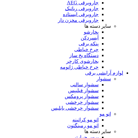
جاروبرقی AEG
جاروبرقی رباتیک
جاروبرقی ایستاده
جاروبرقی مخزن دار
سایر دسته ها
بخارشو
آبسردکن
پنکه برقی
چرخ خیاطی
دستگاه یخ ساز
بخارشوی کارچر
چرخ خیاطی ژانومه
لوازم آرایشی برقی
سشوار
سشوار سالنی
سشوار فیلیپس
سشوار پرومکس
سشوار چرخشی
سشوار چرخشی بابلیس
اتو مو
اتو مو کراتینه
اتو مو رمینگتون
سایر دسته ها
برس حرارتی